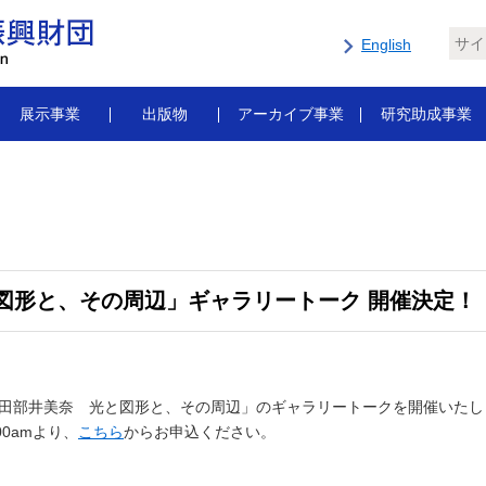
English
展示事業
出版物
アーカイブ事業
研究助成事業
と図形と、その周辺」ギャラリートーク 開催決定！
より、「田部井美奈 光と図形と、その周辺」のギャラリートークを開催いた
00amより、
こちら
からお申込ください。