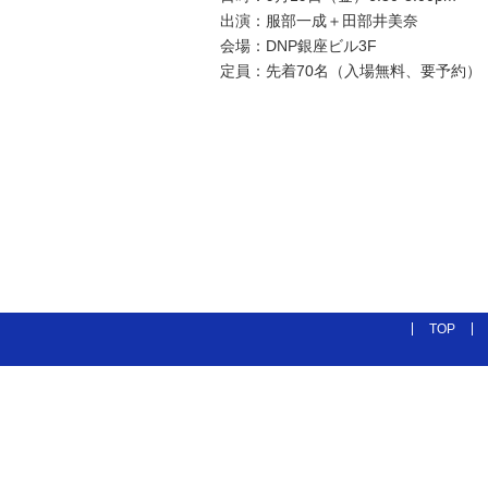
出演：服部一成＋田部井美奈
会場：DNP銀座ビル3F
定員：先着70名（入場無料、要予約）
TOP