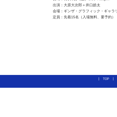
出演：大原大次郎＋井口皓太
会場：ギンザ・グラフィック・ギャラ
定員：先着15名（入場無料、要予約）
TOP