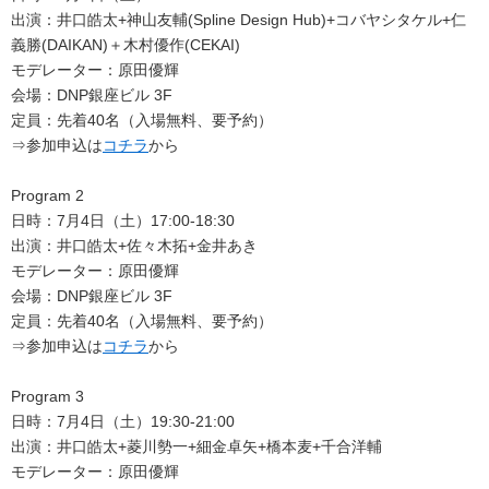
出演：井口皓太+神山友輔(Spline Design Hub)+コバヤシタケル+仁
義勝(DAIKAN)＋木村優作(CEKAI)
モデレーター：原田優輝
会場：DNP銀座ビル 3F
定員：先着40名（入場無料、要予約）
⇒参加申込は
コチラ
から
Program 2
日時：7月4日（土）17:00-18:30
出演：井口皓太+佐々木拓+金井あき
モデレーター：原田優輝
会場：DNP銀座ビル 3F
定員：先着40名（入場無料、要予約）
⇒参加申込は
コチラ
から
Program 3
日時：7月4日（土）19:30-21:00
出演：井口皓太+菱川勢一+細金卓矢+橋本麦+千合洋輔
モデレーター：原田優輝