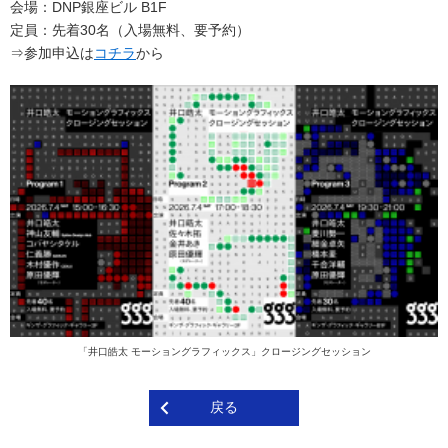
会場：DNP銀座ビル B1F
定員：先着30名（入場無料、要予約）
⇒参加申込は
コチラ
から
「井口皓太 モーショングラフィックス」クロージングセッション
戻る