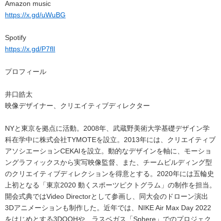
Amazon music
https://x.gd/uWuBG
Spotify
https://x.gd/P7flI
プロフィール
井口皓太
映像デザイナー、クリエイティブディレクター
NYと東京を拠点に活動。2008年、武蔵野美術大学基礎デザイン学
科在学中に株式会社TYMOTEを設立。2013年には、クリエイティブ
アソシエーションCEKAIを設立。動的なデザインを軸に、モーショ
ングラフィックスから実写映像監督、また、チームビルディング型
のクリエイティブディレクションを得意とする。2020年には五輪史
上初となる「東京2020 動くスポーツピクトグラム」の制作を担当。
開会式典ではVideo Directorとして参画し、同大会のドローン演出
3Dアニメーションも制作した。近年では、NIKE Air Max Day 2022
をはじめとする3DOOHや、ラスベガス「Sphere」でのプロジェク