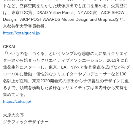
トなど、立体空間を活かした映像演出でも注目を集める。受賞歴に
は、東京TDC賞、D&AD Yellow Pencil、NY ADC賞、AICP SHOW
Design、AICP POST AWARDS Motion Design and Graphicsなど。
京都芸術大学客員教授。
⁠https://kotaiguchi.jp/⁠
CEKAI
「いいものを、つくる」というシンプルな思想の元に集うクリエイ
ター達から始まったクリエイティブアソシエーション。2013年に自
然発生的にスタートし、東京、LA、NYへと制作拠点を広げながらグ
ローバルに活動、個性的なクリエイターやプロデューサーなど100
名以上が在籍。東京2020開会式の演出から子供番組のデザインに至
るまで、領域を横断した多様なクリエイティブは国内外から支持を
集めている。
https://cekai.jp/⁠
大原大次郎
グラフィックデザイナー