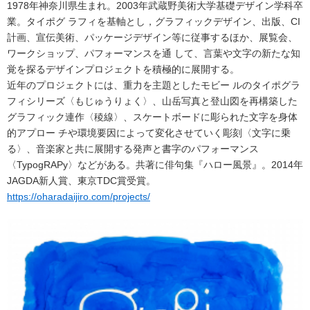
1978年神奈川県生まれ。2003年武蔵野美術大学基礎デザイン学科卒
業。タイポグ ラフィを基軸とし，グラフィックデザイン、出版、CI
計画、宣伝美術、パッケージデザイン等に従事するほか、展覧会、
ワークショップ、パフォーマンスを通 して、言葉や文字の新たな知
覚を探るデザインプロジェクトを積極的に展開する。
近年のプロジェクトには、重力を主題としたモビー ルのタイポグラ
フィシリーズ〈もじゅうりょく〉、山岳写真と登山図を再構築した
グラフィック連作〈稜線〉、スケートボードに彫られた文字を身体
的アプロー チや環境要因によって変化させていく彫刻〈文字に乗
る〉、音楽家と共に展開する発声と書字のパフォーマンス
〈TypogRAPy〉などがある。共著に俳句集『ハロー風景』。2014年
JAGDA新人賞、東京TDC賞受賞。
https://oharadaijiro.com/projects/