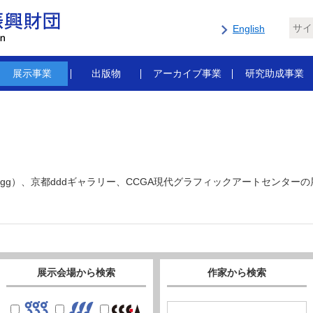
English
展示事業
出版物
アーカイブ事業
研究助成事業
gg）、京都dddギャラリー、CCGA現代グラフィックアートセンター
展示会場から検索
作家から検索