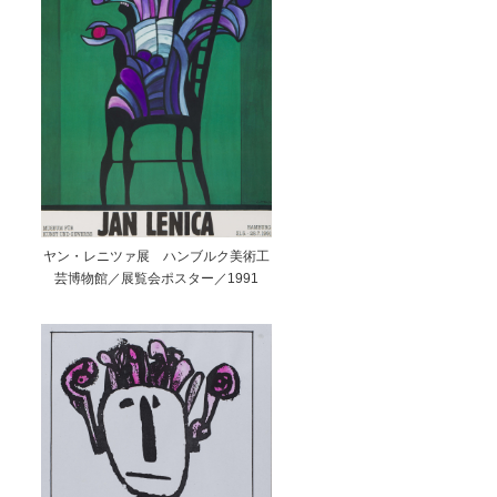
ヤン・レニツァ展 ハンブルク美術工
芸博物館／展覧会ポスター／1991