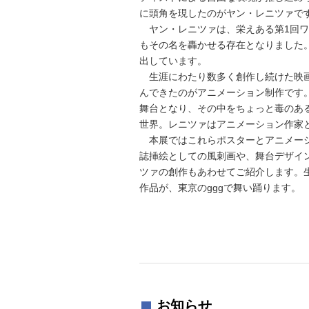
に頭角を現したのがヤン・レニツァで
ヤン・レニツァは、栄えある第1回ワ
もその名を轟かせる存在となりました
出しています。
生涯にわたり数多く創作し続けた映画
んできたのがアニメーション制作です
舞台となり、その中をちょっと毒のあ
世界。レニツァはアニメーション作家
本展ではこれらポスターとアニメーシ
誌挿絵としての風刺画や、舞台デザイ
ツァの創作もあわせてご紹介します。
作品が、東京のgggで舞い踊ります。
お知らせ