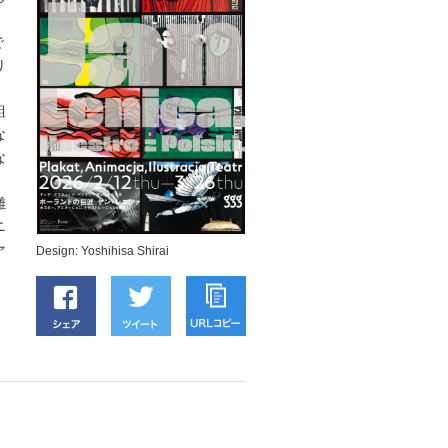
で
り
組
な
な
雑
ニ
ァ
Design: Yoshihisa Shirai