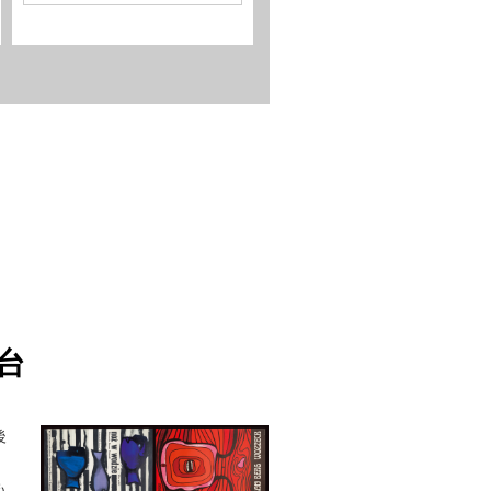
台
後
も