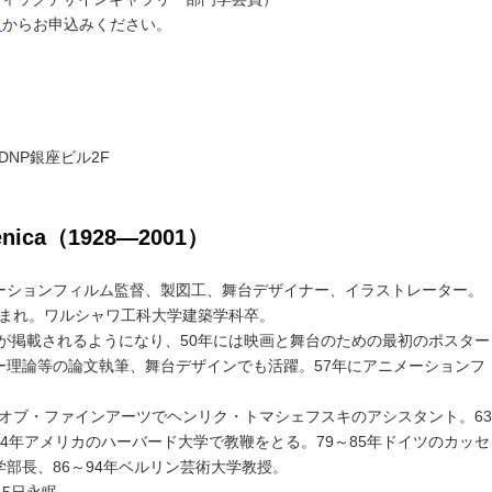
ら
からお申込みください。
 DNP銀座ビル2F
ica（1928―2001）
ーションフィルム監督、製図工、舞台デザイナー、イラストレーター。
ン生まれ。ワルシャワ工科大学建築学科卒。
画が掲載されるようになり、50年には映画と舞台のための最初のポスター
ー理論等の論文執筆、舞台デザインでも活躍。57年にアニメーションフ
ー・オブ・ファインアーツでヘンリク・トマシェフスキのアシスタント。63
4年アメリカのハーバード大学で教鞭をとる。79～85年ドイツのカッセ
部長、86～94年ベルリン芸術大学教授。