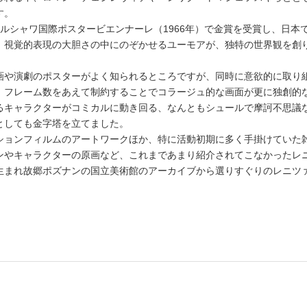
す。
ルシャワ国際ポスタービエンナーレ（1966年）で金賞を受賞し、日本
。視覚的表現の大胆さの中にのぞかせるユーモアが、独特の世界観を創
や演劇のポスターがよく知られるところですが、同時に意欲的に取り
。フレーム数をあえて制約することでコラージュ的な画面が更に独創的
るキャラクターがコミカルに動き回る、なんともシュールで摩訶不思議
としても金字塔を立てました。
ョンフィルムのアートワークほか、特に活動初期に多く手掛けていた
ンやキャラクターの原画など、これまであまり紹介されてこなかったレ
生まれ故郷ポズナンの国立美術館のアーカイブから選りすぐりのレニツ