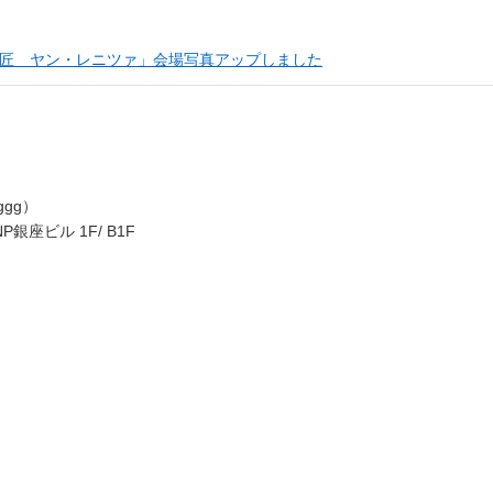
匠 ヤン・レニツァ」会場写真アップしました
gg）
P銀座ビル 1F/ B1F
）