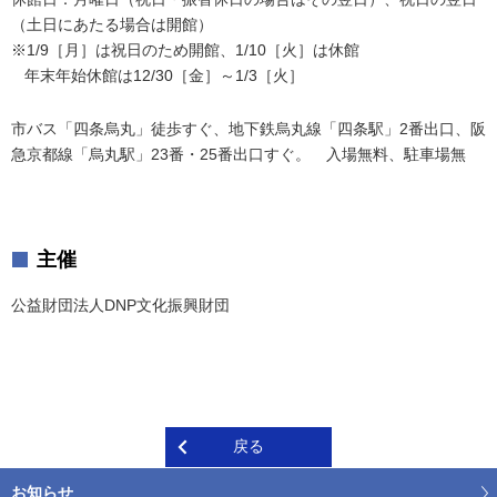
（土日にあたる場合は開館）
※1/9［月］は祝日のため開館、1/10［火］は休館
年末年始休館は12/30［金］～1/3［火］
市バス「四条烏丸」徒歩すぐ、地下鉄烏丸線「四条駅」2番出口、阪
急京都線「烏丸駅」23番・25番出口すぐ。 入場無料、駐車場無
主催
公益財団法人DNP文化振興財団
戻る
お知らせ