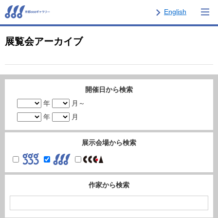
English
展覧会アーカイブ
開催日から検索
年
月～
年
月
展示会場から検索
作家から検索