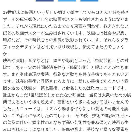
19世紀末に映画という新しい娯楽が誕生してからほとんど時を移さ
ず、その広告媒体としての映画ポスターも制作されるようになりま
した。それから現代にいたるまで古今東西を問わず、数えきれない
ほどの映画ポスターが生み出されています。映画には社会や思想、
時好など、その時代ごとの潮流が投影されています。それらをグラ
フィックデザインはどう掬い取り表現し、伝えてきたのでしょう
か。
映画や演劇、音楽などは、絵画や彫刻といった〈空間芸術〉との対
比で、ある一定の時間経過を伴う〈時間芸術〉と呼ぶことができま
す。また身体表現や実演、行為など動きを伴う芸術であるともいえ
ます。既存の芸術と呼応させるように、新しい芸術であるという意
図を込めて映画を「第七芸術」と命名したのはR.カニュードです。
誕生からまだ1世紀ほどしかたたない映画は、当初は大衆のための娯
楽であるという域を超えず、芸術という扱いを受けてはいませんで
した。カニュードは、リズムや動きを伴う新しい芸術の可能性を認
め、このように命名したのでしょう。 その後、技術の進歩や社会へ
の普及に伴い、娯楽性のみならず高い芸術性を兼ね備えた映画も生
み出されるようになりました。映像や音楽、演技など様々な要素を