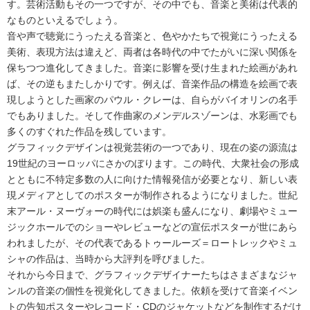
す。芸術活動もその一つですが、その中でも、音楽と美術は代表的
なものといえるでしょう。
音や声で聴覚にうったえる音楽と、色やかたちで視覚にうったえる
美術、表現方法は違えど、両者は各時代の中でたがいに深い関係を
保ちつつ進化してきました。音楽に影響を受け生まれた絵画があれ
ば、その逆もまたしかりです。例えば、音楽作品の構造を絵画で表
現しようとした画家のパウル・クレーは、自らがバイオリンの名手
でもありました。そして作曲家のメンデルスゾーンは、水彩画でも
多くのすぐれた作品を残しています。
グラフィックデザインは視覚芸術の一つであり、現在の姿の源流は
19世紀のヨーロッパにさかのぼります。この時代、大衆社会の形成
とともに不特定多数の人に向けた情報発信が必要となり、新しい表
現メディアとしてのポスターが制作されるようになりました。世紀
末アール・ヌーヴォーの時代には娯楽も盛んになり、劇場やミュー
ジックホールでのショーやレビューなどの宣伝ポスターが世にあら
われましたが、その代表であるトゥールーズ＝ロートレックやミュ
シャの作品は、当時から大評判を呼びました。
それから今日まで、グラフィックデザイナーたちはさまざまなジャ
ンルの音楽の個性を視覚化してきました。依頼を受けて音楽イベン
トの告知ポスターやレコード・CDのジャケットなどを制作するだけ