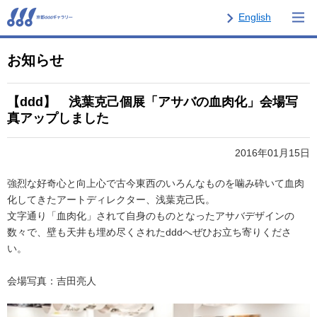
English
お知らせ
【ddd】 浅葉克己個展「アサバの血肉化」会場写
真アップしました
2016年01月15日
強烈な好奇心と向上心で古今東西のいろんなものを噛み砕いて血肉
化してきたアートディレクター、浅葉克己氏。
文字通り「血肉化」されて自身のものとなったアサバデザインの
数々で、壁も天井も埋め尽くされたdddへぜひお立ち寄りくださ
い。
会場写真：吉田亮人