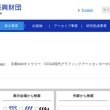
English
展示事業
出版物
アーカイブ事業
研究助成事業
gg）、京都dddギャラリー、CCGA現代グラフィックアートセンター
展示会場から検索
作家から検索