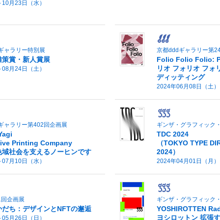
～10月23日（水）
ギャラリー特別展
京都dddギャラリー第2
倉雄策賞・新人賞展
Folio Folio Folio:
リオ フォリオ フォ
～08月24日（土）
ディッティング
2024年06月08日（土
ギャラリー第402回企画展
ギンザ・グラフィック・
agi
TDC 2024
ive Printing Company
（TOKYO TYPE DIR
色域社会を支えるノーヒンです
2024）
～07月10日（水）
2024年04月01日（月
1回企画展
ギンザ・グラフィック・
だち：デザインとNFTの邂逅
YOSHIROTTEN Radi
ヨシロットン 拡張
～05月26日（日）