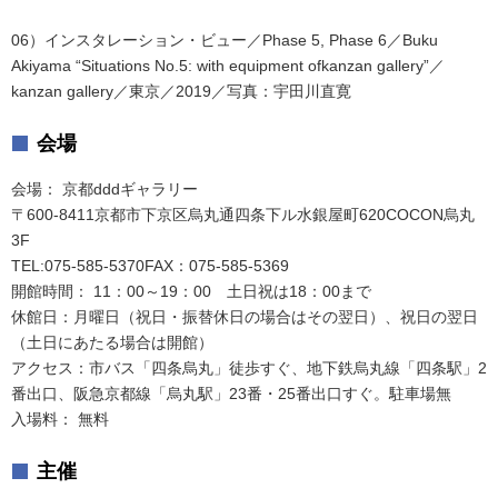
06）インスタレーション・ビュー／Phase 5, Phase 6／Buku
Akiyama “Situations No.5: with equipment ofkanzan gallery”／
kanzan gallery／東京／2019／写真：宇田川直寛
会場
会場： 京都dddギャラリー
〒600-8411京都市下京区烏丸通四条下ル水銀屋町620COCON烏丸
3F
TEL:075-585-5370FAX：075-585-5369
開館時間： 11：00～19：00 土日祝は18：00まで
休館日：月曜日（祝日・振替休日の場合はその翌日）、祝日の翌日
（土日にあたる場合は開館）
アクセス：市バス「四条烏丸」徒歩すぐ、地下鉄烏丸線「四条駅」2
番出口、阪急京都線「烏丸駅」23番・25番出口すぐ。駐車場無
入場料： 無料
主催