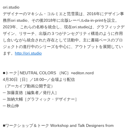
ori.studio
デザイナーのマキシム・コルミエと范雪晨は、2016年にデザイン事
務所ori studio、その後2018年に出版レーベルda-in-printを設立。
2023年、これらの名称を統合し、現在ori.studioは、グラフィックデ
ザイン、リサーチ、出版の３つがテンセグリティ構造のように作用
し合いながら統合された存在として活動中。主に書籍ベースのプロ
ジェクトの進行中のシリーズを中心に、アウトプットを展開してい
ます。
http://ori.studio
■トーク│NEUTRAL COLORS ｛NC｝×editon.nord
4月30日［日］／18:00─／会場より配信
（アーカイブ動画公開予定）
─ 加藤直徳［編集者／発行人］
─ 加納大輔［グラフィック・デザイナー］
─ 秋山伸
■ワークショップ＆トーク Workshop and Talk Designers from