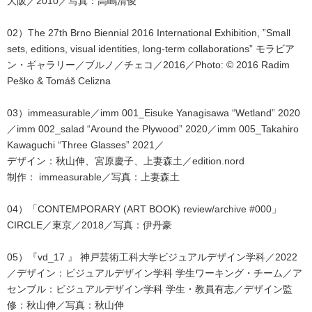
大阪／2010／写真：高嶋清俊
02）The 27th Brno Biennial 2016 International Exhibition, ”Small
sets, editions, visual identities, long-term collaborations” モラビア
ン・ギャラリー／ブルノ／チェコ／2016／Photo: © 2016 Radim
Peško & Tomáš Celizna
03）immeasurable／imm 001_Eisuke Yanagisawa “Wetland” 2020
／imm 002_salad “Around the Plywood” 2020／imm 005_Takahiro
Kawaguchi “Three Glasses” 2021／
デザイン：秋山伸、宮原慶子、上妻森土／edition.nord
制作： immeasurable／写真：上妻森土
04）「CONTEMPORARY (ART BOOK) review/archive #000」
CIRCLE／東京／2018／写真：伊丹豪
05）『vd_17 』 神戸芸術工科大学ビジュアルデザイン学科／2022
／デザイン：ビジュアルデザイン学科 学生ワーキング・チーム／ア
センブル：ビジュアルデザイン学科 学生・教員有志／デザイン監
修：秋山伸／写真：秋山伸