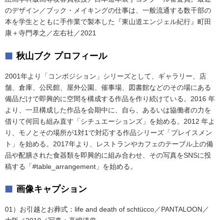
のデザイン／ブック・メイキングの仕事は、一般流通する数千部の
本を学生とともに手作業で製本した『東山道エンジェル紀行』町田
康＋寺門孝之／左右社／2021
秋山ブク プロフィール
2001年より「コンポジション」シリーズとして、ギャラリー、店
舗、倉庫、公民館、屋外公園、催事場、図書館などのその場にある
備品だけで即興的に空間を構成する作品を作り続けている。2016 年
より、一旦構成した作品を会期中に、自ら、あるいは協働者の力を
借りて何回も組み直す「シチュエーションズ」を始める。2012 年よ
り、モノとその場所が1対1で対応する作品シリーズ「プレイスメン
ト」を始める。2017年より、レストランやカフェのテーブル上の備
品や配膳された食器類を即興的に組み合わせ、その写真をSNSに投
稿する「#table_arrangement」を始める。
画像キャプション
01）お引越とお葬式：life and death of schtücco／PANTALOON／