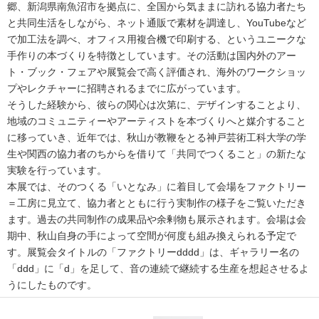
郷、新潟県南魚沼市を拠点に、全国から気ままに訪れる協力者たち
と共同生活をしながら、ネット通販で素材を調達し、YouTubeなど
で加工法を調べ、オフィス用複合機で印刷する、というユニークな
手作りの本づくりを特徴としています。その活動は国内外のアー
ト・ブック・フェアや展覧会で高く評価され、海外のワークショッ
プやレクチャーに招聘されるまでに広がっています。
そうした経験から、彼らの関心は次第に、デザインすることより、
地域のコミュニティーやアーティストを本づくりへと媒介すること
に移っていき、近年では、秋山が教鞭をとる神戸芸術工科大学の学
生や関西の協力者のちからを借りて「共同でつくること」の新たな
実験を行っています。
本展では、そのつくる「いとなみ」に着目して会場をファクトリー
＝工房に見立て、協力者とともに行う実制作の様子をご覧いただき
ます。過去の共同制作の成果品や余剰物も展示されます。会場は会
期中、秋山自身の手によって空間が何度も組み換えられる予定で
す。展覧会タイトルの「ファクトリーdddd」は、ギャラリー名の
「ddd」に「d」を足して、音の連続で継続する生産を想起させるよ
うにしたものです。