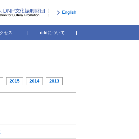
ー
現代グラフィックアートセンター
公益財団法人DNP文化振興財団
English
クセス
dddについて
2015
2014
2013
せ