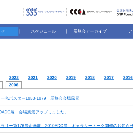
ギンザ・グラフィック・ギャラリ
CCGA
らせ
スケジュール
展覧会アーカイブ
ア
2022
2021
2020
2019
2018
2017
2016
2008
中一光ポスター1953-1979 展覧会会場風景
010ADC展 会場風景アップしました。
ャラリー第176展企画展 2010ADC展 ギャラリートーク開催のお知ら