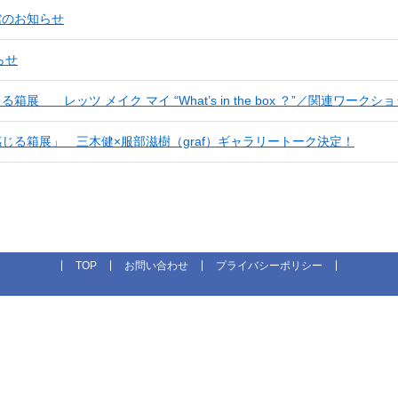
館のお知らせ
らせ
る箱展 レッツ メイク マイ “What’s in the box ？”／関連ワークシ
感じる箱展」 三木健×服部滋樹（graf）ギャラリートーク決定！
TOP
お問い合わせ
プライバシーポリシー